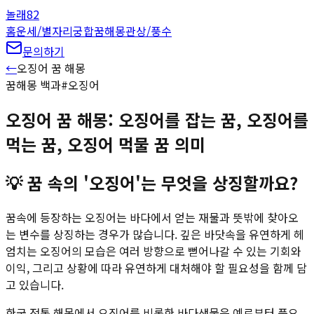
놀래
82
홈
운세/별자리
궁합
꿈해몽
관상/풍수
문의하기
←
오징어
꿈 해몽
꿈해몽 백과
#
오징어
오징어 꿈 해몽: 오징어를 잡는 꿈, 오징어를
먹는 꿈, 오징어 먹물 꿈 의미
💡
꿈 속의 '오징어'는 무엇을 상징할까요?
꿈속에 등장하는 오징어는 바다에서 얻는 재물과 뜻밖에 찾아오
는 변수를 상징하는 경우가 많습니다. 깊은 바닷속을 유연하게 헤
엄치는 오징어의 모습은 여러 방향으로 뻗어나갈 수 있는 기회와
이익, 그리고 상황에 따라 유연하게 대처해야 할 필요성을 함께 담
고 있습니다.
한국 전통 해몽에서 오징어를 비롯한 바다생물은 예로부터 풍요