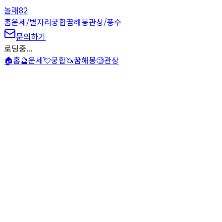
놀래
82
홈
운세/별자리
궁합
꿈해몽
관상/풍수
문의하기
로딩중...
🏠
홈
🔮
운세
💘
궁합
🦄
꿈해몽
🧐
관상