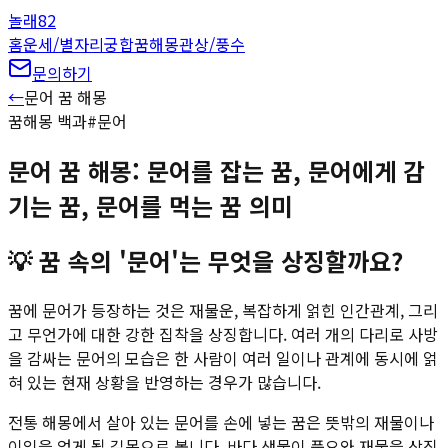
놀래
82
홈
운세/별자리
궁합
꿈해몽
관상/풍수
문의하기
←
문어
꿈 해몽
꿈해몽 백과
#
문어
문어 꿈 해몽: 문어를 잡는 꿈, 문어에게 감
기는 꿈, 문어를 먹는 꿈 의미
💡
꿈 속의 '문어'는 무엇을 상징할까요?
꿈에 문어가 등장하는 것은 재물운, 복잡하게 얽힌 인간관계, 그리
고 무언가에 대한 강한 집착을 상징합니다. 여러 개의 다리로 사방
을 감싸는 문어의 모습은 한 사람이 여러 일이나 관계에 동시에 얽
혀 있는 현재 상황을 반영하는 경우가 많습니다.
전통 해몽에서 살아 있는 문어를 손에 넣는 꿈은 뜻밖의 재물이나
이익을 얻게 될 길몽으로 봅니다. 바다 생물이 풍요와 재물을 상징