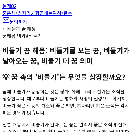
놀래
82
홈
운세/별자리
궁합
꿈해몽
관상/풍수
문의하기
←
비둘기
꿈 해몽
꿈해몽 백과
#
비둘기
비둘기 꿈 해몽: 비둘기를 보는 꿈, 비둘기가
날아오는 꿈, 비둘기 떼 꿈 의미
💡
꿈 속의 '비둘기'는 무엇을 상징할까요?
꿈에 비둘기가 등장하는 것은 평화, 화해, 그리고 반가운 소식을
상징합니다. 예로부터 비둘기는 평화와 사랑의 전령으로 여겨져,
비둘기 꿈은 갈등의 해소와 좋은 인연, 기다리던 기쁜 소식을 암시
하는 경우가 많습니다.
전통 해몽에서 비둘기가 날아오는 꿈은 멀리서 좋은 소식이 전해
질 징조로 봅니다. 특히 흰 비둘기는 순수한 행운과 화목을 의미하