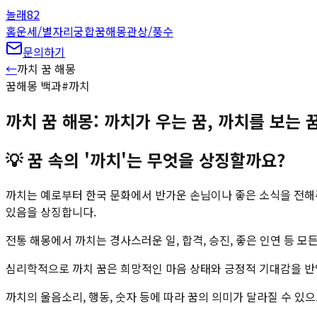
놀래
82
홈
운세/별자리
궁합
꿈해몽
관상/풍수
문의하기
←
까치
꿈 해몽
꿈해몽 백과
#
까치
까치 꿈 해몽: 까치가 우는 꿈, 까치를 보는 
💡
꿈 속의 '까치'는 무엇을 상징할까요?
까치는 예로부터 한국 문화에서 반가운 손님이나 좋은 소식을 전해주
있음을 상징합니다.
전통 해몽에서 까치는 경사스러운 일, 합격, 승진, 좋은 인연 등 
심리학적으로 까치 꿈은 희망적인 마음 상태와 긍정적 기대감을 반영
까치의 울음소리, 행동, 숫자 등에 따라 꿈의 의미가 달라질 수 있