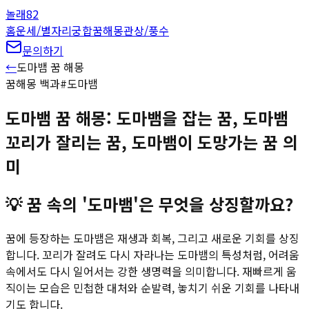
놀래
82
홈
운세/별자리
궁합
꿈해몽
관상/풍수
문의하기
←
도마뱀
꿈 해몽
꿈해몽 백과
#
도마뱀
도마뱀 꿈 해몽: 도마뱀을 잡는 꿈, 도마뱀
꼬리가 잘리는 꿈, 도마뱀이 도망가는 꿈 의
미
💡
꿈 속의 '도마뱀'은 무엇을 상징할까요?
꿈에 등장하는 도마뱀은 재생과 회복, 그리고 새로운 기회를 상징
합니다. 꼬리가 잘려도 다시 자라나는 도마뱀의 특성처럼, 어려움
속에서도 다시 일어서는 강한 생명력을 의미합니다. 재빠르게 움
직이는 모습은 민첩한 대처와 순발력, 놓치기 쉬운 기회를 나타내
기도 합니다.