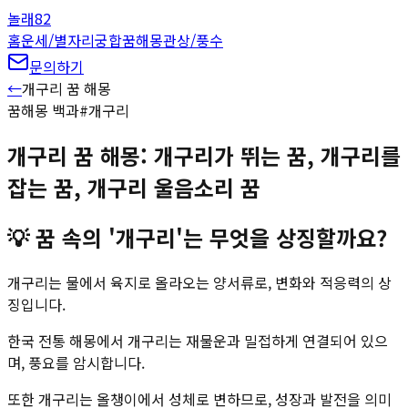
놀래
82
홈
운세/별자리
궁합
꿈해몽
관상/풍수
문의하기
←
개구리
꿈 해몽
꿈해몽 백과
#
개구리
개구리 꿈 해몽: 개구리가 뛰는 꿈, 개구리를
잡는 꿈, 개구리 울음소리 꿈
💡
꿈 속의 '개구리'는 무엇을 상징할까요?
개구리는 물에서 육지로 올라오는 양서류로, 변화와 적응력의 상
징입니다.
한국 전통 해몽에서 개구리는 재물운과 밀접하게 연결되어 있으
며, 풍요를 암시합니다.
또한 개구리는 올챙이에서 성체로 변하므로, 성장과 발전을 의미