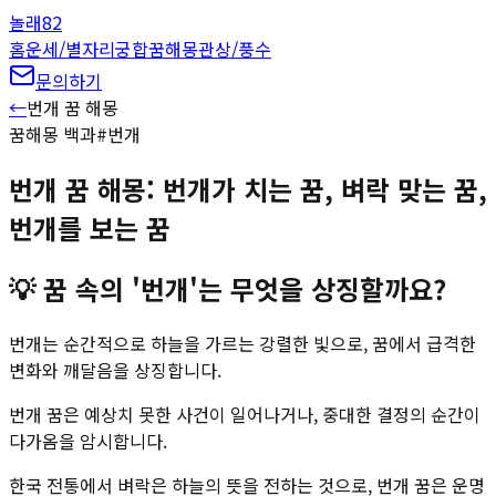
놀래
82
홈
운세/별자리
궁합
꿈해몽
관상/풍수
문의하기
←
번개
꿈 해몽
꿈해몽 백과
#
번개
번개 꿈 해몽: 번개가 치는 꿈, 벼락 맞는 꿈,
번개를 보는 꿈
💡
꿈 속의 '번개'는 무엇을 상징할까요?
번개는 순간적으로 하늘을 가르는 강렬한 빛으로, 꿈에서 급격한
변화와 깨달음을 상징합니다.
번개 꿈은 예상치 못한 사건이 일어나거나, 중대한 결정의 순간이
다가옴을 암시합니다.
한국 전통에서 벼락은 하늘의 뜻을 전하는 것으로, 번개 꿈은 운명