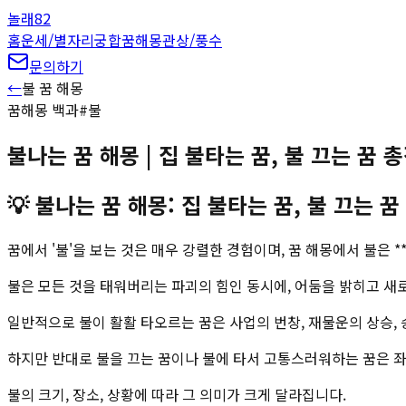
놀래
82
홈
운세/별자리
궁합
꿈해몽
관상/풍수
문의하기
←
불
꿈 해몽
꿈해몽 백과
#
불
불나는 꿈 해몽 | 집 불타는 꿈, 불 끄는 꿈 
💡
불나는 꿈 해몽: 집 불타는 꿈, 불 끄는 
꿈에서 '불'을 보는 것은 매우 강렬한 경험이며, 꿈 해몽에서 불은 **'재
불은 모든 것을 태워버리는 파괴의 힘인 동시에, 어둠을 밝히고 새로
일반적으로 불이 활활 타오르는 꿈은 사업의 번창, 재물운의 상승, 
하지만 반대로 불을 끄는 꿈이나 불에 타서 고통스러워하는 꿈은 좌절
불의 크기, 장소, 상황에 따라 그 의미가 크게 달라집니다.