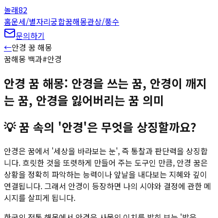
놀래
82
홈
운세/별자리
궁합
꿈해몽
관상/풍수
문의하기
←
안경
꿈 해몽
꿈해몽 백과
#
안경
안경 꿈 해몽: 안경을 쓰는 꿈, 안경이 깨지
는 꿈, 안경을 잃어버리는 꿈 의미
💡
꿈 속의 '안경'은 무엇을 상징할까요?
안경은 꿈에서 '세상을 바라보는 눈', 즉 통찰과 판단력을 상징합
니다. 흐릿한 것을 또렷하게 만들어 주는 도구인 만큼, 안경 꿈은
상황을 정확히 파악하는 능력이나 앞날을 내다보는 지혜와 깊이
연결됩니다. 그래서 안경이 등장하면 나의 시야와 결정에 관한 메
시지를 살피게 됩니다.
한국의 전통 해몽에서 안경은 사물의 이치를 밝히 보는 '밝은