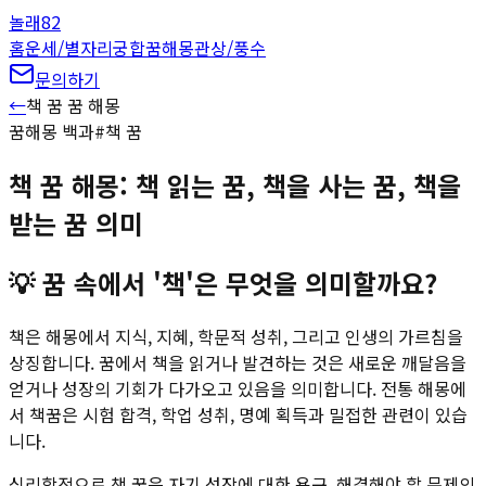
놀래
82
홈
운세/별자리
궁합
꿈해몽
관상/풍수
문의하기
←
책 꿈
꿈 해몽
꿈해몽 백과
#
책 꿈
책 꿈 해몽: 책 읽는 꿈, 책을 사는 꿈, 책을
받는 꿈 의미
💡
꿈 속에서 '책'은 무엇을 의미할까요?
책은 해몽에서 지식, 지혜, 학문적 성취, 그리고 인생의 가르침을
상징합니다. 꿈에서 책을 읽거나 발견하는 것은 새로운 깨달음을
얻거나 성장의 기회가 다가오고 있음을 의미합니다. 전통 해몽에
서 책꿈은 시험 합격, 학업 성취, 명예 획득과 밀접한 관련이 있습
니다.
심리학적으로 책 꿈은 자기 성장에 대한 욕구, 해결해야 할 문제의