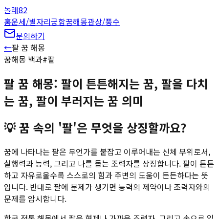
놀래
82
홈
운세/별자리
궁합
꿈해몽
관상/풍수
문의하기
←
팔
꿈 해몽
꿈해몽 백과
#
팔
팔 꿈 해몽: 팔이 튼튼해지는 꿈, 팔을 다치
는 꿈, 팔이 부러지는 꿈 의미
💡
꿈 속의 '팔'은 무엇을 상징할까요?
꿈에 나타나는 팔은 무언가를 붙잡고 이루어내는 신체 부위로서,
실행력과 능력, 그리고 나를 돕는 조력자를 상징합니다. 팔이 튼튼
하고 자유로울수록 스스로의 힘과 주변의 도움이 든든하다는 뜻
입니다. 반대로 팔에 문제가 생기면 능력의 제약이나 조력자와의
문제를 암시합니다.
한국 전통 해몽에서 팔은 형제나 가까운 조력자, 그리고 손으로 일