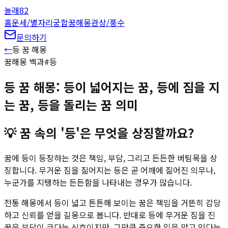
놀래
82
홈
운세/별자리
궁합
꿈해몽
관상/풍수
문의하기
←
등
꿈 해몽
꿈해몽 백과
#
등
등 꿈 해몽: 등이 넓어지는 꿈, 등에 짐을 지
는 꿈, 등을 돌리는 꿈 의미
💡
꿈 속의 '등'은 무엇을 상징할까요?
꿈에 등이 등장하는 것은 책임, 부담, 그리고 든든한 버팀목을 상
징합니다. 무거운 짐을 짊어지는 등은 곧 어깨에 짊어진 의무나,
누군가를 지탱하는 든든함을 나타내는 경우가 많습니다.
전통 해몽에서 등이 넓고 튼튼해 보이는 꿈은 책임을 거뜬히 감당
하고 신뢰를 얻을 길몽으로 봅니다. 반대로 등에 무거운 짐을 진
꿈은 부담이 크다는 신호이지만, 그만큼 중요한 일을 맡고 있다는