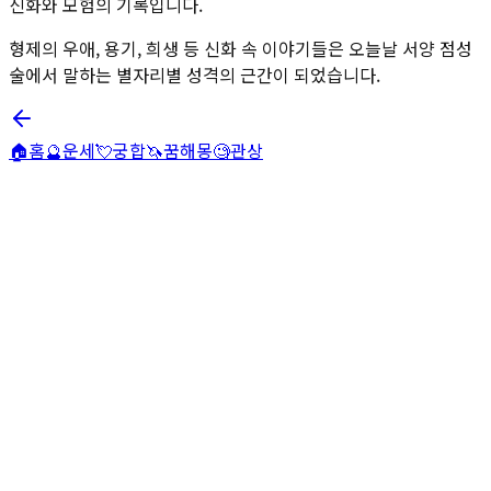
신화와 모험의 기록입니다.
형제의 우애, 용기, 희생 등 신화 속 이야기들은 오늘날 서양 점성
술에서 말하는 별자리별 성격의 근간이 되었습니다.
🏠
홈
🔮
운세
💘
궁합
🦄
꿈해몽
🧐
관상