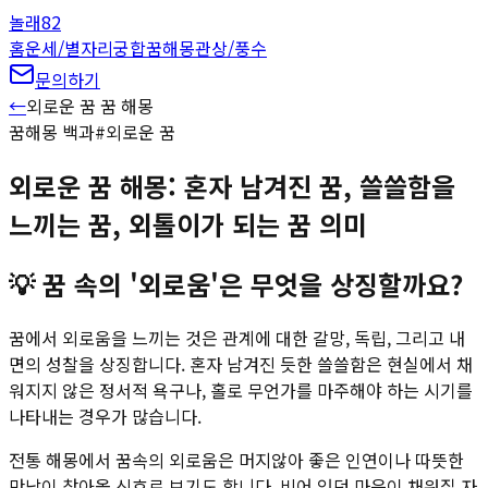
놀래
82
홈
운세/별자리
궁합
꿈해몽
관상/풍수
문의하기
←
외로운 꿈
꿈 해몽
꿈해몽 백과
#
외로운 꿈
외로운 꿈 해몽: 혼자 남겨진 꿈, 쓸쓸함을
느끼는 꿈, 외톨이가 되는 꿈 의미
💡
꿈 속의 '외로움'은 무엇을 상징할까요?
꿈에서 외로움을 느끼는 것은 관계에 대한 갈망, 독립, 그리고 내
면의 성찰을 상징합니다. 혼자 남겨진 듯한 쓸쓸함은 현실에서 채
워지지 않은 정서적 욕구나, 홀로 무언가를 마주해야 하는 시기를
나타내는 경우가 많습니다.
전통 해몽에서 꿈속의 외로움은 머지않아 좋은 인연이나 따뜻한
만남이 찾아올 신호로 보기도 합니다. 비어 있던 마음이 채워질 자