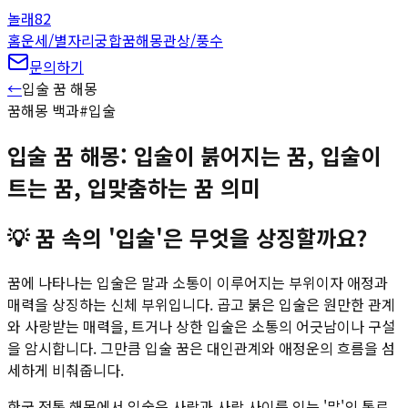
놀래
82
홈
운세/별자리
궁합
꿈해몽
관상/풍수
문의하기
←
입술
꿈 해몽
꿈해몽 백과
#
입술
입술 꿈 해몽: 입술이 붉어지는 꿈, 입술이
트는 꿈, 입맞춤하는 꿈 의미
💡
꿈 속의 '입술'은 무엇을 상징할까요?
꿈에 나타나는 입술은 말과 소통이 이루어지는 부위이자 애정과
매력을 상징하는 신체 부위입니다. 곱고 붉은 입술은 원만한 관계
와 사랑받는 매력을, 트거나 상한 입술은 소통의 어긋남이나 구설
을 암시합니다. 그만큼 입술 꿈은 대인관계와 애정운의 흐름을 섬
세하게 비춰줍니다.
한국 전통 해몽에서 입술은 사람과 사람 사이를 잇는 '말'의 통로