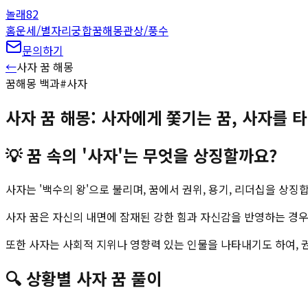
놀래
82
홈
운세/별자리
궁합
꿈해몽
관상/풍수
문의하기
←
사자
꿈 해몽
꿈해몽 백과
#
사자
사자 꿈 해몽: 사자에게 쫓기는 꿈, 사자를 타
💡
꿈 속의 '사자'는 무엇을 상징할까요?
사자는 '백수의 왕'으로 불리며, 꿈에서 권위, 용기, 리더십을 상징
사자 꿈은 자신의 내면에 잠재된 강한 힘과 자신감을 반영하는 경우
또한 사자는 사회적 지위나 영향력 있는 인물을 나타내기도 하여, 
🔍
상황별
사자
꿈 풀이