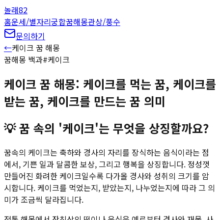
놀래
82
홈
운세/별자리
궁합
꿈해몽
관상/풍수
문의하기
←
케이크
꿈 해몽
꿈해몽 백과
#
케이크
케이크 꿈 해몽: 케이크를 먹는 꿈, 케이크를
받는 꿈, 케이크를 만드는 꿈 의미
💡
꿈 속의 '케이크'는 무엇을 상징할까요?
꿈속의 케이크는 축하와 경사의 자리를 장식하는 음식이라는 점
에서, 기쁜 일과 달콤한 보상, 그리고 행복을 상징합니다. 정성껏
만들어진 화려한 케이크일수록 다가올 경사와 성취의 크기를 암
시합니다. 케이크를 먹었는지, 받았는지, 나누었는지에 따라 그 의
미가 조금씩 달라집니다.
전통 해몽에서 잔칫상의 떡이나 음식은 예로부터 경사와 재물, 사